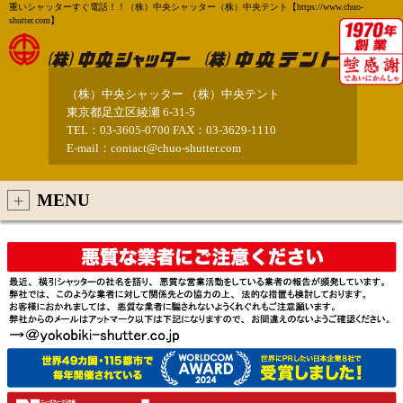
重いシャッターすぐ電話！！（株）中央シャッター（株）中央テント【https://www.chuo-
shutter.com】
（株）中央シャッター （株）中央テント
東京都足立区綾瀬 6-31-5
TEL：03-3605-0700 FAX：03-3629-1110
E-mail：contact@chuo-shutter.com
MENU