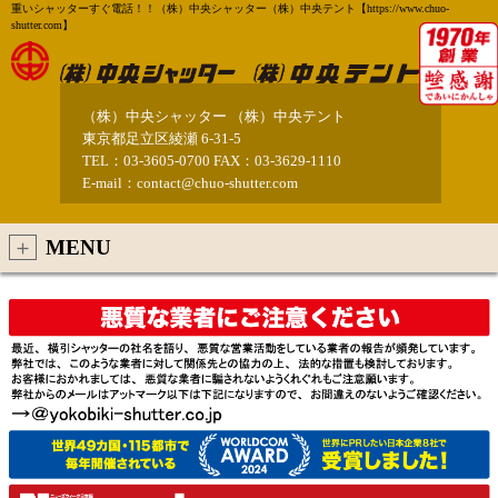
重いシャッターすぐ電話！！（株）中央シャッター（株）中央テント【https://www.chuo-
shutter.com】
（株）中央シャッター （株）中央テント
東京都足立区綾瀬 6-31-5
TEL：03-3605-0700 FAX：03-3629-1110
E-mail：contact@chuo-shutter.com
MENU