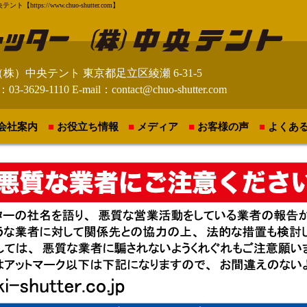
://www.chuo-shutter.com】
（株）中央テント
東京都足立区綾瀬 6-31-5
：03-3629-1110
E-mail：contact@chuo-shutter.com
会社案内
お役立ち情報
メディア
お客様の声
よくあ