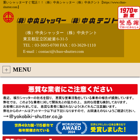
重いシャッターすぐ電話！！（株）中央シャッター（株）中央テント【https://www.chuo-
shutter.com】
（株）中央シャッター （株）中央テント
東京都足立区綾瀬 6-31-5
TEL：03-3605-0700 FAX：03-3629-1110
E-mail：contact@chuo-shutter.com
MENU