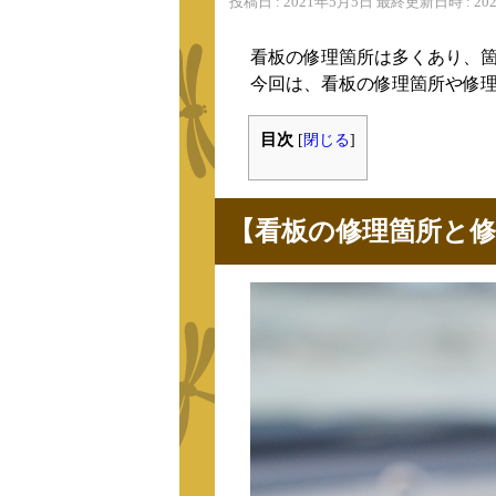
投稿日 : 2021年5月5日 最終更新日時 : 
看板の修理箇所は多くあり、
今回は、看板の修理箇所や修
目次
[
閉じる
]
【看板の修理箇所と修