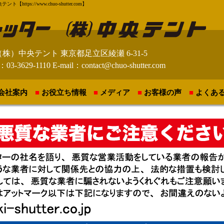
://www.chuo-shutter.com】
（株）中央テント
東京都足立区綾瀬 6-31-5
：03-3629-1110
E-mail：contact@chuo-shutter.com
会社案内
お役立ち情報
メディア
お客様の声
よくあ