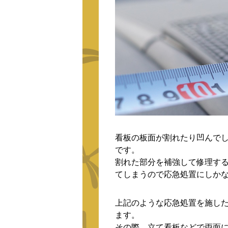
看板の板面が割れたり凹んで
です。
割れた部分を補強して修理す
てしまうので応急処置にしか
上記のような応急処置を施し
ます。
その際、立て看板などで両面