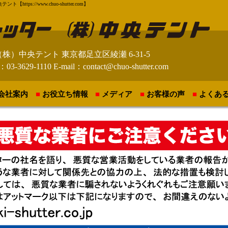
://www.chuo-shutter.com】
（株）中央テント
東京都足立区綾瀬 6-31-5
：03-3629-1110
E-mail：contact@chuo-shutter.com
会社案内
お役立ち情報
メディア
お客様の声
よくあ