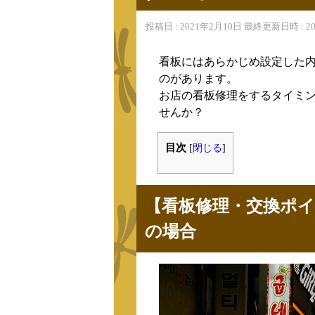
投稿日 : 2021年2月10日 最終更新日時 : 
看板にはあらかじめ設定した
のがあります。
お店の看板修理をするタイミ
せんか？
目次
[
閉じる
]
【看板修理・交換ポ
の場合